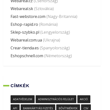
Webareal.cz
(Csehország)
Webareal.sk
(Szlovákia)
Fast-webstore.com
(Nagy-Britannia)
Eshop-rapid.ro
(Románia)
Sklep-szybko.pl
(Lengyelország)
Webareal.com.ua
(Ukrajna)
Crear-tienda.es
(Spanyolország)
Eshopschnell.com
(Németország)
CÍMKÉK
ADATVÉDELEM
ADMINISZTRÁCIÓS FELÜLET
AKCIÓ
API
BANKKÁRTYÁS FIZETÉS
BŐVÍTMÉNYEK
CSV