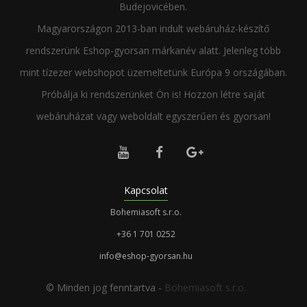
Budejovicében.
Magyarországon 2013-ban indult webáruház-készítő
rendszerünk Eshop-gyorsan márkanév alatt. Jelenleg több
mint tízezer webshopot üzemeltetünk Európa 9 országában.
Próbálja ki rendszerünket Ön is! Hozzon létre saját
webáruházat vagy weboldalt egyszerűen és gyorsan!



Kapcsolat
Bohemiasoft s.r.o.
+36 1 701 0252
info@eshop-gyorsan.hu
© Minden jog fenntartva -
Bohemiasoft s.r.o.