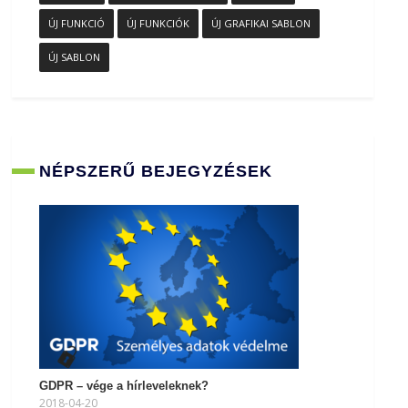
ÚJ FUNKCIÓ
ÚJ FUNKCIÓK
ÚJ GRAFIKAI SABLON
ÚJ SABLON
NÉPSZERŰ BEJEGYZÉSEK
GDPR – vége a hírleveleknek?
2018-04-20