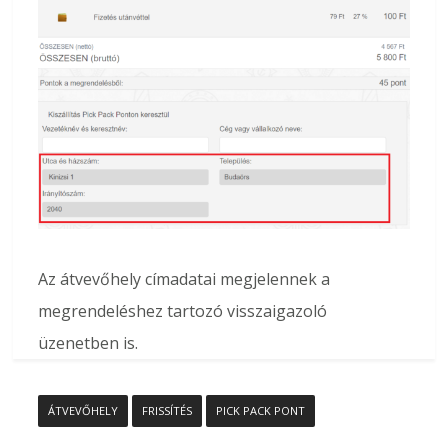
Az átvevőhely címadatai megjelennek a
megrendeléshez tartozó visszaigazoló
üzenetben is.
ÁTVEVŐHELY
FRISSÍTÉS
PICK PACK PONT