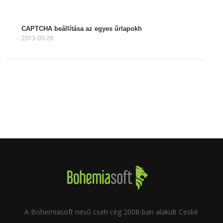
CAPTCHA beállítása az egyes űrlapokh
2013-03-28
A Bohemiasoft nevű cseh cég 2008-ban alakult Ceské