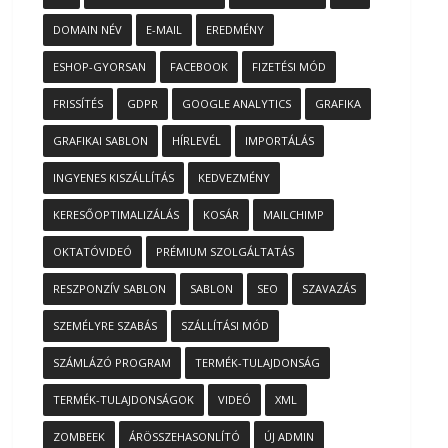
DOMAIN NÉV
E-MAIL
EREDMÉNY
ESHOP-GYORSAN
FACEBOOK
FIZETÉSI MÓD
FRISSÍTÉS
GDPR
GOOGLE ANALYTICS
GRAFIKA
GRAFIKAI SABLON
HÍRLEVÉL
IMPORTÁLÁS
INGYENES KISZÁLLÍTÁS
KEDVEZMÉNY
KERESŐOPTIMALIZÁLÁS
KOSÁR
MAILCHIMP
OKTATÓVIDEÓ
PRÉMIUM SZOLGÁLTATÁS
RESZPONZÍV SABLON
SABLON
SEO
SZAVAZÁS
SZEMÉLYRE SZABÁS
SZÁLLÍTÁSI MÓD
SZÁMLÁZÓ PROGRAM
TERMÉK-TULAJDONSÁG
TERMÉK-TULAJDONSÁGOK
VIDEÓ
XML
ZOMBEEK
ÁRÖSSZEHASONLÍTÓ
ÚJ ADMIN