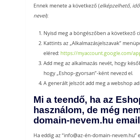
Ennek menete a következő (
elképzelhető, id
nevei
):
Nyisd meg a böngészőben a következő c
Kattints az „Alkalmazásjelszavak” menüpo
eléred:
https://myaccount.google.com/a
Add meg az alkalmazás nevét, hogy később 
hogy „Eshop-gyorsan”-ként nevezd el.
A generált jelszót add meg a webshop ad
Mi a teendő, ha az Eshop
használom, de még nem 
domain-nevem.hu email
Ha eddig az “info@az-én-domain-nevem.hu” ema