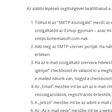
Az alábbi lépések segítségével beállíthatod a 
Töltsd ki az “SMTP-kiszolgáló” mezőt az 
szolgáltatód az Eshop-gyorsan – azaz mi
smtpc.bohemiasoft.com-nak.
Add meg az SMTP szerver portját. Ha nál
értéken.
Ha az e-mail szolgáltató szervere hitelesít
igényel” checkboxot és válaszd ki a megfele
e-mailed nálunk van, hagyd a checkboxot be
Az „Email” mezőbe írd be azt az e-mail cí
visszaigazolások, regisztrációs értesítők
A „Jelszó” mezőbe írd be az adott e-mail 
Az „Az e-mail neve” mezőbe írd be a web