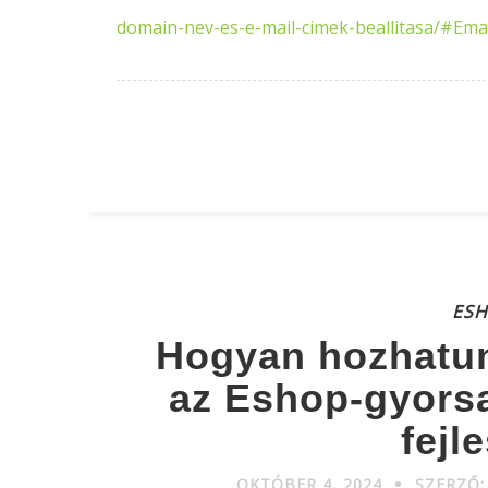
domain-nev-es-e-mail-cimek-beallitasa/#Ema
ES
Hogyan hozhatun
az Eshop-gyors
fejl
OKTÓBER 4, 2024
SZERZŐ: