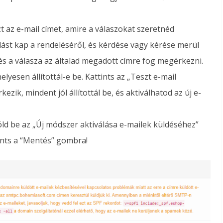
t az e-mail címet, amire a válaszokat szeretnéd
lást kap a rendeléséről, és kérdése vagy kérése merül
, és a válasza az általad megadott címre fog megérkezni.
lyesen állítottál-e be. Kattints az „Teszt e-mail
zik, mindent jól állítottál be, és aktiválhatod az új e-
elöld be az „Új módszer aktiválása e-mailek küldéséhez”
tints a “Mentés” gombra!