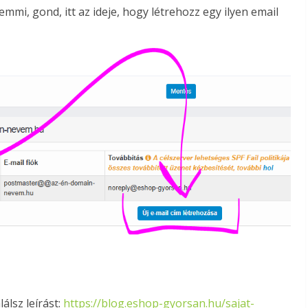
mmi, gond, itt az ideje, hogy létrehozz egy ilyen email
álsz leírást:
https://blog.eshop-gyorsan.hu/sajat-