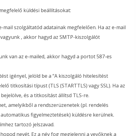
megfelelő küldési beállításokat:
e-mail szolgáltatód adatainak megfelelően. Ha az e-mail
 vagyunk , akkor hagyd az SMTP-kiszolgálót
unk van az e-mailed, akkor hagyd a portot 587-es
ést igényel, jelöld be a “A kiszolgáló hitelesítést
lő titkosítási típust (
TLS (STARTTLS) vagy
SSL
). Ha az
jelölve, és a titkosítást állítsd TLS-re.
met, amelyikből a rendszerüzenetek (pl. rendelés
, automatikus figyelmeztetések) küldésre kerülnek.
címhez tartozó jelszavad.
shopod nevét. Ez a név fog megjelenni a vevőknek a