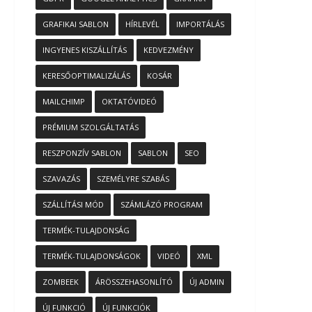
GRAFIKAI SABLON
HÍRLEVÉL
IMPORTÁLÁS
INGYENES KISZÁLLÍTÁS
KEDVEZMÉNY
KERESŐOPTIMALIZÁLÁS
KOSÁR
MAILCHIMP
OKTATÓVIDEÓ
PRÉMIUM SZOLGÁLTATÁS
RESZPONZÍV SABLON
SABLON
SEO
SZAVAZÁS
SZEMÉLYRE SZABÁS
SZÁLLÍTÁSI MÓD
SZÁMLÁZÓ PROGRAM
TERMÉK-TULAJDONSÁG
TERMÉK-TULAJDONSÁGOK
VIDEÓ
XML
ZOMBEEK
ÁRÖSSZEHASONLÍTÓ
ÚJ ADMIN
ÚJ FUNKCIÓ
ÚJ FUNKCIÓK