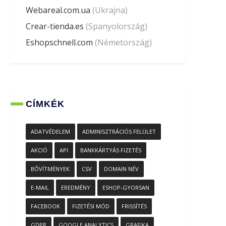
Webareal.com.ua
(Ukrajna)
Crear-tienda.es
(Spanyolország)
Eshopschnell.com
(Németország)
CÍMKÉK
ADATVÉDELEM
ADMINISZTRÁCIÓS FELÜLET
AKCIÓ
API
BANKKÁRTYÁS FIZETÉS
BŐVÍTMÉNYEK
CSV
DOMAIN NÉV
E-MAIL
EREDMÉNY
ESHOP-GYORSAN
FACEBOOK
FIZETÉSI MÓD
FRISSÍTÉS
GDPR
GOOGLE ANALYTICS
GRAFIKA