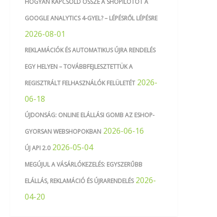
HOGYAN KAPCSOLD ÖSSZE A SHOPILOTOT A
GOOGLE ANALYTICS 4-GYEL? – LÉPÉSRŐL LÉPÉSRE
2026-08-01
REKLAMÁCIÓK ÉS AUTOMATIKUS ÚJRA RENDELÉS
EGY HELYEN – TOVÁBBFEJLESZTETTÜK A
2026-
REGISZTRÁLT FELHASZNÁLÓK FELÜLETÉT
06-18
ÚJDONSÁG: ONLINE ELÁLLÁSI GOMB AZ ESHOP-
2026-06-16
GYORSAN WEBSHOPOKBAN
2026-05-04
ÚJ API 2.0
MEGÚJUL A VÁSÁRLÓKEZELÉS: EGYSZERŰBB
2026-
ELÁLLÁS, REKLAMÁCIÓ ÉS ÚJRARENDELÉS
04-20