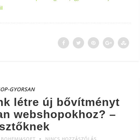
il
HOP-GYORSAN
k létre új bővítményt
an webshopokhoz? –
esztőknek
 BOHEMIASOFT
NINCS HOZZÁSZÓLÁS