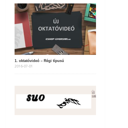
1. oktatóvideó – Régi típusú
2016-07-01