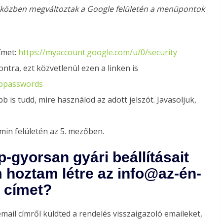
őközben megváltoztak a Google felületén a menüpontok
ímet:
https://myaccount.google.com/u/0/security
ntra, ezt közvetlenül ezen a linken is
pppasswords
is tudd, mire használod az adott jelszót. Javasoljuk,
min felületén az 5. mezőben.
-gyorsan gyári beállításait
hoztam létre az info@az-én-
 címet?
il címről küldted a rendelés visszaigazoló emaileket,