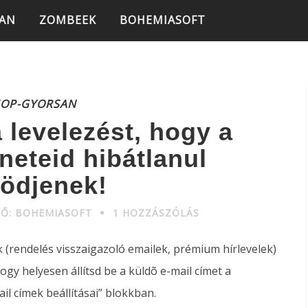
SAN
ZOMBEEK
BOHEMIASOFT
HOP-GYORSAN
a levelezést, hogy a
neteid hibátlanul
ödjenek!
ZŐ: BOHEMIASOFT
1 HOZZÁSZÓLÁS
ek (rendelés visszaigazoló emailek, prémium hírlevelek)
ogy helyesen állítsd be a küldõ e-mail címet a
il címek beállításai” blokkban.