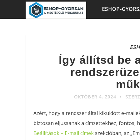
ESHOP-GYOR
ES
Így állítsd be 
rendszerüze
műk
OKTÓBER 4, 2024
SZER
Azért, hogy a rendszer által kiküldött e-mail
biztosan eljussanak a címzettekhez, fontos, h
Beállítások – E-mail címek
szekcióban, az „Ema