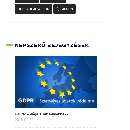
ÚJ GRAFIKAI SABLON
ÚJ SABLON
NÉPSZERŰ BEJEGYZÉSEK
GDPR – vége a hírleveleknek?
2018-04-20