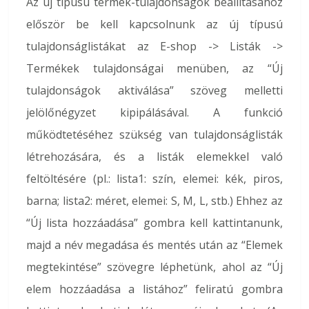
Az új típusú termék-tulajdonságok beállításához
először be kell kapcsolnunk az új típusú
tulajdonságlistákat az E-shop -> Listák ->
Termékek tulajdonságai menüben, az “Új
tulajdonságok aktiválása” szöveg melletti
jelölőnégyzet kipipálásával. A funkció
működtetéséhez szükség van tulajdonságlisták
létrehozására, és a listák elemekkel való
feltöltésére (pl.: lista1: szín, elemei: kék, piros,
barna; lista2: méret, elemei: S, M, L, stb.) Ehhez az
“Új lista hozzáadása” gombra kell kattintanunk,
majd a név megadása és mentés után az “Elemek
megtekintése” szövegre léphetünk, ahol az “Új
elem hozzáadása a listához” feliratú gombra