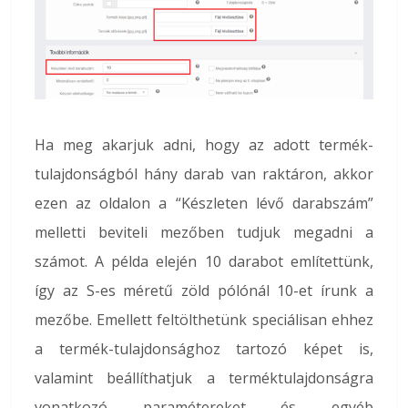
Ha meg akarjuk adni, hogy az adott termék-
tulajdonságból hány darab van raktáron, akkor
ezen az oldalon a “Készleten lévő darabszám”
melletti beviteli mezőben tudjuk megadni a
számot. A példa elején 10 darabot említettünk,
így az S-es méretű zöld pólónál 10-et írunk a
mezőbe. Emellett feltölthetünk speciálisan ehhez
a termék-tulajdonsághoz tartozó képet is,
valamint beállíthatjuk a terméktulajdonságra
vonatkozó paramétereket és egyéb