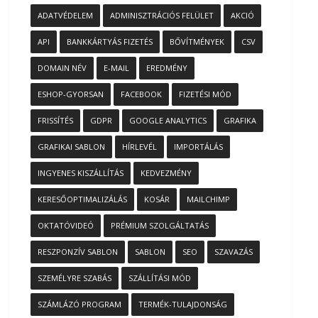
ADATVÉDELEM
ADMINISZTRÁCIÓS FELÜLET
AKCIÓ
API
BANKKÁRTYÁS FIZETÉS
BŐVÍTMÉNYEK
CSV
DOMAIN NÉV
E-MAIL
EREDMÉNY
ESHOP-GYORSAN
FACEBOOK
FIZETÉSI MÓD
FRISSÍTÉS
GDPR
GOOGLE ANALYTICS
GRAFIKA
GRAFIKAI SABLON
HÍRLEVÉL
IMPORTÁLÁS
INGYENES KISZÁLLÍTÁS
KEDVEZMÉNY
KERESŐOPTIMALIZÁLÁS
KOSÁR
MAILCHIMP
OKTATÓVIDEÓ
PRÉMIUM SZOLGÁLTATÁS
RESZPONZÍV SABLON
SABLON
SEO
SZAVAZÁS
SZEMÉLYRE SZABÁS
SZÁLLÍTÁSI MÓD
SZÁMLÁZÓ PROGRAM
TERMÉK-TULAJDONSÁG