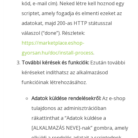
kód, e-mail cím). Neked létre kell hoznod egy
scriptet, amely fogadja és elmenti ezeket az
adatokat, majd 200-as HTTP státusszal
válaszol (“done”). Részletek:
https://marketplace.eshop-
gyorsan.hu/doc/install-process
.
További kérések és funkciók:
Ezután további
kéréseket indíthatsz az alkalmazásod
funkcióinak létrehozásához.
Adatok küldése rendelésekről:
Az e-shop
tulajdonos az adminisztrációban
rákattinthat a “Adatok küldése a
[ALKALMAZÁS NEVE]-nak” gombra, amely
elküldi a rendelés adatait a scriptednek