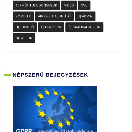
TERMÉK-TULAJDONSÁGOK
VIDEÓ
XML
ZOMBEEK
ÁRÖSSZEHASONLÍTÓ
ÚJ ADMIN
ÚJ FUNKCIÓ
ÚJ FUNKCIÓK
ÚJ GRAFIKAI SABLON
ÚJ SABLON
NÉPSZERŰ BEJEGYZÉSEK