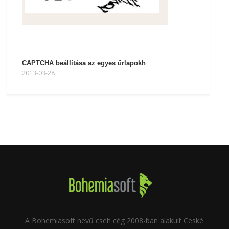
CAPTCHA beállítása az egyes űrlapokh
2013-03-28
A Bohemiasoft nevű cseh cég 2008-ban alakult Ceské