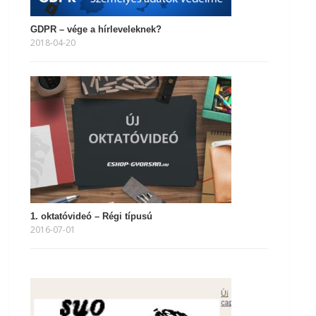
GDPR – vége a hírleveleknek?
2018-04-20
1. oktatóvideó – Régi típusú
2016-07-01