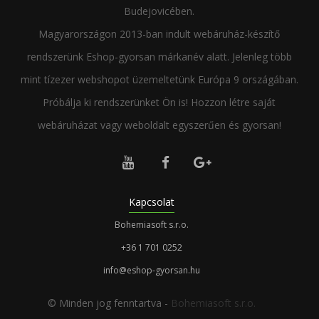
Budejovicében.
Magyarországon 2013-ban indult webáruház-készítő
rendszerünk Eshop-gyorsan márkanév alatt. Jelenleg több
mint tízezer webshopot üzemeltetünk Európa 9 országában.
Próbálja ki rendszerünket Ön is! Hozzon létre saját
webáruházat vagy weboldalt egyszerűen és gyorsan!



Kapcsolat
Bohemiasoft s.r.o.
+36 1 701 0252
info@eshop-gyorsan.hu
© Minden jog fenntartva -
Bohemiasoft s.r.o.