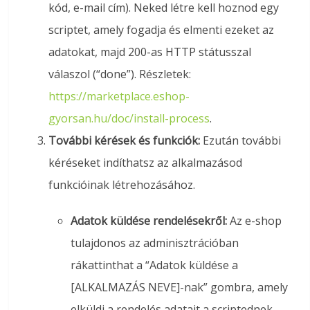
kód, e-mail cím). Neked létre kell hoznod egy
scriptet, amely fogadja és elmenti ezeket az
adatokat, majd 200-as HTTP státusszal
válaszol (“done”). Részletek:
https://marketplace.eshop-
gyorsan.hu/doc/install-process
.
További kérések és funkciók:
Ezután további
kéréseket indíthatsz az alkalmazásod
funkcióinak létrehozásához.
Adatok küldése rendelésekről:
Az e-shop
tulajdonos az adminisztrációban
rákattinthat a “Adatok küldése a
[ALKALMAZÁS NEVE]-nak” gombra, amely
elküldi a rendelés adatait a scriptednek