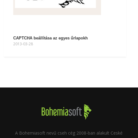
CAPTCHA beállítása az egyes űrlapokh
2013-03-28
A Bohemiasoft nevű cseh cég 2008-ban alakult Ceské