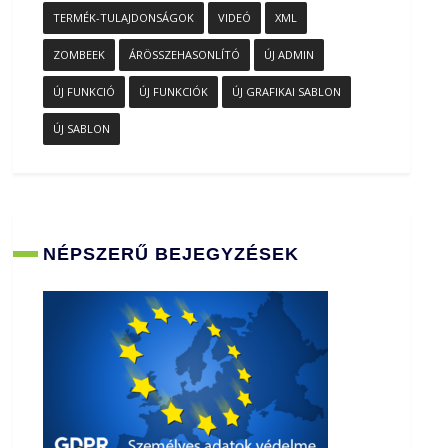
TERMÉK-TULAJDONSÁGOK
VIDEÓ
XML
ZOMBEEK
ÁRÖSSZEHASONLÍTÓ
ÚJ ADMIN
ÚJ FUNKCIÓ
ÚJ FUNKCIÓK
ÚJ GRAFIKAI SABLON
ÚJ SABLON
NÉPSZERŰ BEJEGYZÉSEK