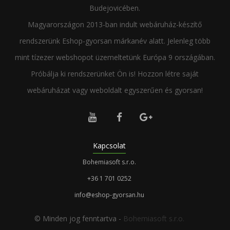
Budejovicében.
Magyarországon 2013-ban indult webáruház-készítő
rendszerünk Eshop-gyorsan márkanév alatt. Jelenleg több
mint tízezer webshopot üzemeltetünk Európa 9 országában.
Próbálja ki rendszerünket Ön is! Hozzon létre saját
webáruházat vagy weboldalt egyszerűen és gyorsan!



Kapcsolat
Bohemiasoft s.r.o.
+36 1 701 0252
info@eshop-gyorsan.hu
© Minden jog fenntartva -
Bohemiasoft s.r.o.