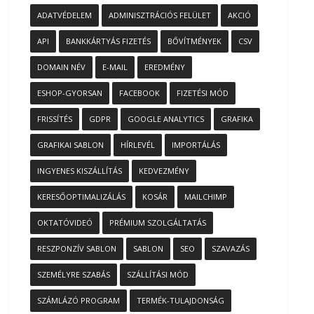
ADATVÉDELEM
ADMINISZTRÁCIÓS FELÜLET
AKCIÓ
API
BANKKÁRTYÁS FIZETÉS
BŐVÍTMÉNYEK
CSV
DOMAIN NÉV
E-MAIL
EREDMÉNY
ESHOP-GYORSAN
FACEBOOK
FIZETÉSI MÓD
FRISSÍTÉS
GDPR
GOOGLE ANALYTICS
GRAFIKA
GRAFIKAI SABLON
HÍRLEVÉL
IMPORTÁLÁS
INGYENES KISZÁLLÍTÁS
KEDVEZMÉNY
KERESŐOPTIMALIZÁLÁS
KOSÁR
MAILCHIMP
OKTATÓVIDEÓ
PRÉMIUM SZOLGÁLTATÁS
RESZPONZÍV SABLON
SABLON
SEO
SZAVAZÁS
SZEMÉLYRE SZABÁS
SZÁLLÍTÁSI MÓD
SZÁMLÁZÓ PROGRAM
TERMÉK-TULAJDONSÁG