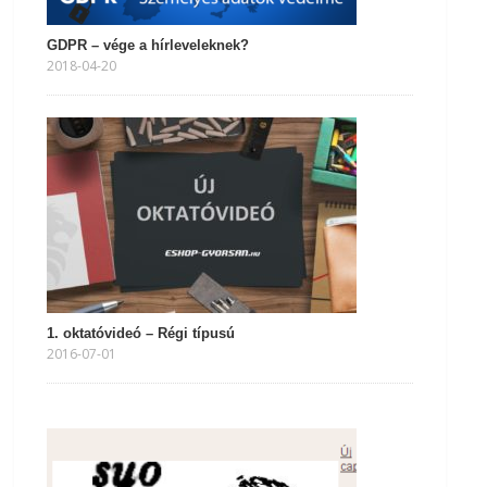
GDPR – vége a hírleveleknek?
2018-04-20
1. oktatóvideó – Régi típusú
2016-07-01