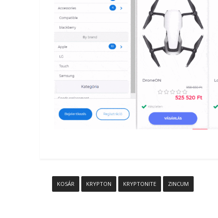
KOSÁR
KRYPTON
KRYPTONITE
ZINCUM