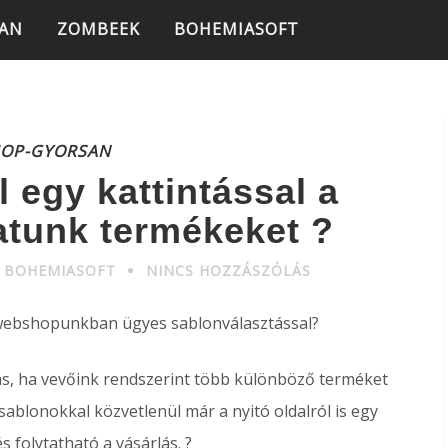
SAN
ZOMBEEK
BOHEMIASOFT
HOP-GYORSAN
 egy kattintással a
tunk termékeket ?
: BOHEMIASOFT
NINCS HOZZÁSZÓLÁS
 webshopunkban ügyes sablonválasztással?
s, ha vevőink rendszerint több különböző terméket
blonokkal közvetlenül már a nyitó oldalról is egy
 folytatható a vásárlás. ?