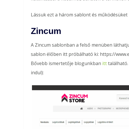
Lássuk ezt a három sablont és működésüket r
Zincum
A Zincum sablonban a felső menüben láthatj
sablon élőben itt próbálható ki: https://ww
Bővebb ismertetője blogunkban
itt
található.
indul):