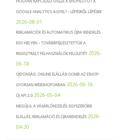
HOGYAN KAPCSOLD ÖSSZE A SHOPILOTOT A
GOOGLE ANALYTICS 4-GYEL? – LÉPÉSRŐL LÉPÉSRE
2026-08-01
REKLAMÁCIÓK ÉS AUTOMATIKUS ÚJRA RENDELÉS
EGY HELYEN – TOVÁBBFEJLESZTETTÜK A
2026-
REGISZTRÁLT FELHASZNÁLÓK FELÜLETÉT
06-18
ÚJDONSÁG: ONLINE ELÁLLÁSI GOMB AZ ESHOP-
2026-06-16
GYORSAN WEBSHOPOKBAN
2026-05-04
ÚJ API 2.0
MEGÚJUL A VÁSÁRLÓKEZELÉS: EGYSZERŰBB
2026-
ELÁLLÁS, REKLAMÁCIÓ ÉS ÚJRARENDELÉS
04-20