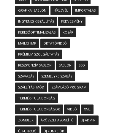
GRAFIKAI SABLON
HÍRLEVÉL
IMPORTÁLÁS
INGYENES KISZÁLLÍTÁS
KEDVEZMÉNY
KERESŐOPTIMALIZÁLÁS
KOSÁR
MAILCHIMP
OKTATÓVIDEÓ
PRÉMIUM SZOLGÁLTATÁS
RESZPONZÍV SABLON
SABLON
SEO
SZAVAZÁS
SZEMÉLYRE SZABÁS
SZÁLLÍTÁSI MÓD
SZÁMLÁZÓ PROGRAM
TERMÉK-TULAJDONSÁG
TERMÉK-TULAJDONSÁGOK
VIDEÓ
XML
ZOMBEEK
ÁRÖSSZEHASONLÍTÓ
ÚJ ADMIN
ÚJ FUNKCIÓ
ÚJ FUNKCIÓK