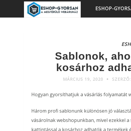
ESHOP-GYOR
ES
Sablonok, ahol
kosárhoz adha
MÁRCIUS 19, 2020
SZERZŐ
Hogyan gyorsíthatjuk a vásárlás folyamatát
Három profi sablonunk különösen jó választá
vásárolnak webshopunkban, mivel ezekkel a sa
kattintással a kosárhoz adhatók a termékek és