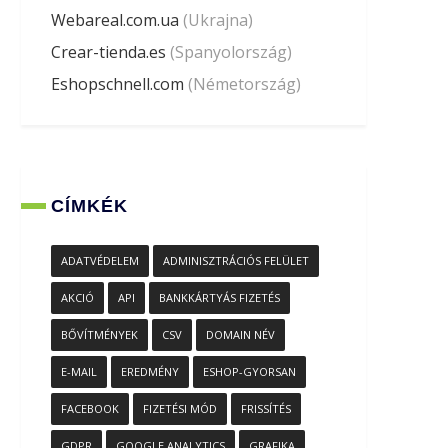
Webareal.com.ua
(Ukrajna)
Crear-tienda.es
(Spanyolország)
Eshopschnell.com
(Németország)
CÍMKÉK
ADATVÉDELEM
ADMINISZTRÁCIÓS FELÜLET
AKCIÓ
API
BANKKÁRTYÁS FIZETÉS
BŐVÍTMÉNYEK
CSV
DOMAIN NÉV
E-MAIL
EREDMÉNY
ESHOP-GYORSAN
FACEBOOK
FIZETÉSI MÓD
FRISSÍTÉS
GDPR
GOOGLE ANALYTICS
GRAFIKA