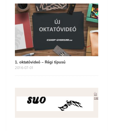
1. oktatóvideó – Régi típusú
2016-07-01