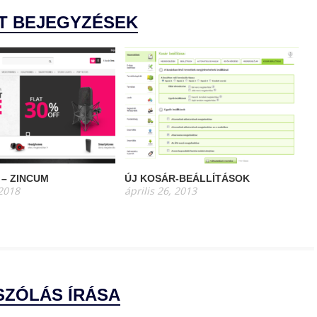
T BEJEGYZÉSEK
 – ZINCUM
ÚJ KOSÁR-BEÁLLÍTÁSOK
 2018
április 26, 2013
SZÓLÁS ÍRÁSA