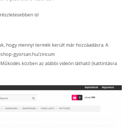
észletesebben is!
uk, hogy mennyi termék került már hozzáadásra. A
w.eshop-gyorsan.hu/zincum
 Működés közben az alábbi videón látható (kattintásra