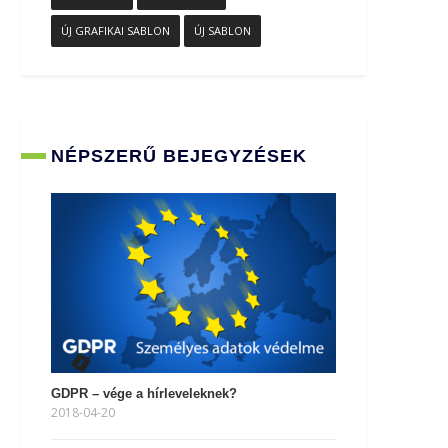
ÚJ GRAFIKAI SABLON
ÚJ SABLON
NÉPSZERŰ BEJEGYZÉSEK
GDPR – vége a hírleveleknek?
2018-04-20