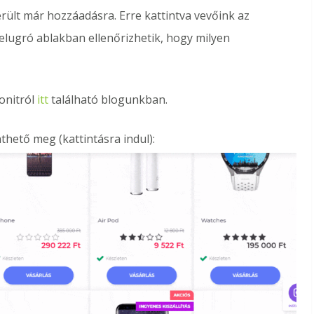
ült már hozzáadásra. Erre kattintva vevőink az
felugró ablakban ellenőrizhetik, hogy milyen
tonitról
itt
található blogunkban.
hető meg (kattintásra indul):