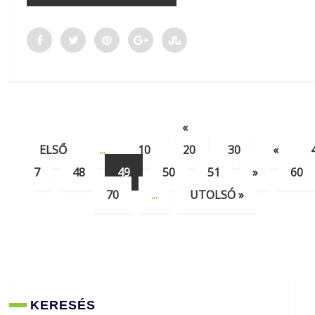
«
ELSŐ
...
10
20
30
«
7
48
49
50
51
»
60
70
...
UTOLSÓ »
KERESÉS