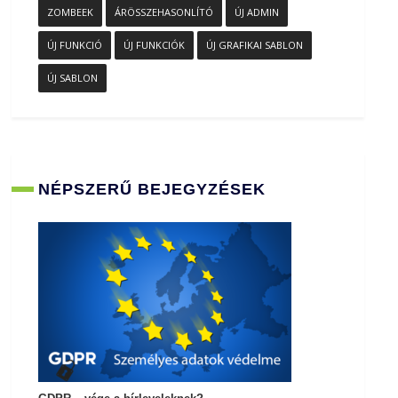
ZOMBEEK
ÁRÖSSZEHASONLÍTÓ
ÚJ ADMIN
ÚJ FUNKCIÓ
ÚJ FUNKCIÓK
ÚJ GRAFIKAI SABLON
ÚJ SABLON
NÉPSZERŰ BEJEGYZÉSEK