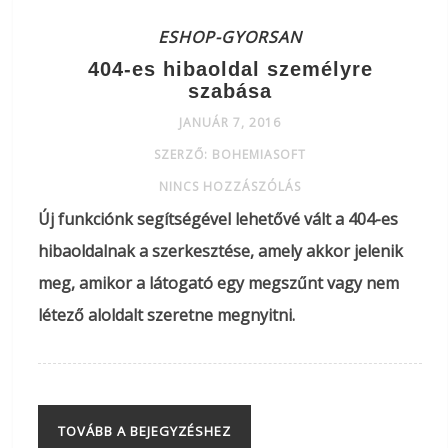
ESHOP-GYORSAN
404-es hibaoldal személyre
szabása
JANUÁR 7, 2016
SZERZŐ: BOHEMIASOFT
NINCS HOZZÁSZÓLÁS
Új funkciónk segítségével lehetővé vált a 404-es
hibaoldalnak a szerkesztése, amely akkor jelenik
meg, amikor a látogató egy megszűnt vagy nem
létező aloldalt szeretne megnyitni.
TOVÁBB A BEJEGYZÉSHEZ