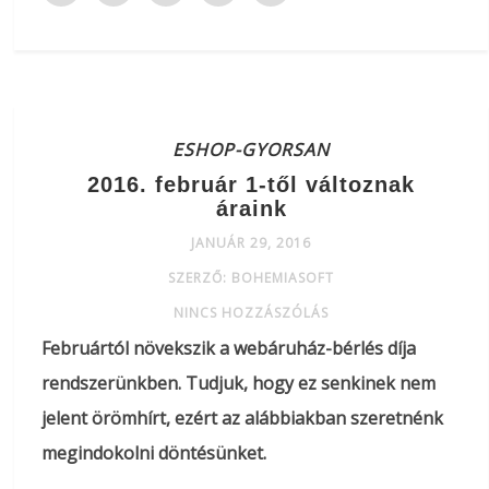
ESHOP-GYORSAN
2016. február 1-től változnak
áraink
JANUÁR 29, 2016
SZERZŐ: BOHEMIASOFT
NINCS HOZZÁSZÓLÁS
Februártól növekszik a webáruház-bérlés díja
rendszerünkben. Tudjuk, hogy ez senkinek nem
jelent örömhírt, ezért az alábbiakban szeretnénk
megindokolni döntésünket.