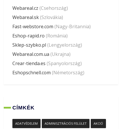
Webareal.cz
(Csehország)
Webareal.sk
(Szlovákia)
Fast-webstore.com
(Nagy-Britannia)
Eshop-rapid.ro
(Románia)
Sklep-szybko.pl
(Lengyelország)
Webareal.com.ua
(Ukrajna)
Crear-tienda.es
(Spanyolország)
Eshopschnell.com
(Németország)
CÍMKÉK
ADATVÉDELEM
ADMINISZTRÁCIÓS FELÜLET
AKCIÓ