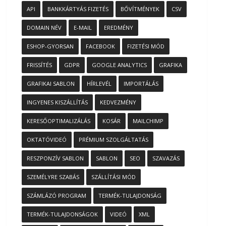
API
BANKKÁRTYÁS FIZETÉS
BŐVÍTMÉNYEK
CSV
DOMAIN NÉV
E-MAIL
EREDMÉNY
ESHOP-GYORSAN
FACEBOOK
FIZETÉSI MÓD
FRISSÍTÉS
GDPR
GOOGLE ANALYTICS
GRAFIKA
GRAFIKAI SABLON
HÍRLEVÉL
IMPORTÁLÁS
INGYENES KISZÁLLÍTÁS
KEDVEZMÉNY
KERESŐOPTIMALIZÁLÁS
KOSÁR
MAILCHIMP
OKTATÓVIDEÓ
PRÉMIUM SZOLGÁLTATÁS
RESZPONZÍV SABLON
SABLON
SEO
SZAVAZÁS
SZEMÉLYRE SZABÁS
SZÁLLÍTÁSI MÓD
SZÁMLÁZÓ PROGRAM
TERMÉK-TULAJDONSÁG
TERMÉK-TULAJDONSÁGOK
VIDEÓ
XML