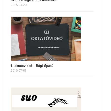
GDPR – vége a hírleveleknek?
2018-04-20
1. oktatóvideó – Régi típusú
2016-07-01