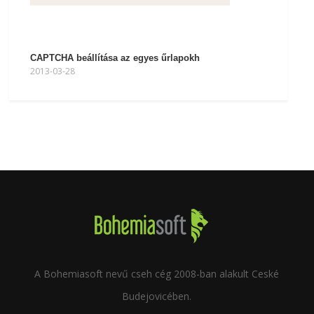
CAPTCHA beállítása az egyes űrlapokh
2013-03-28
A Bohemiasoft nevű cseh cég 2008-ban alakult Ceské
Budejovicében.