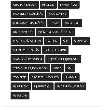
GRAFIKAI SABLON
HÍRLEVÉL
IMPORTÁLÁS
INGYENES KISZÁLLÍTÁS
KEDVEZMÉNY
KERESŐOPTIMALIZÁLÁS
KOSÁR
MAILCHIMP
OKTATÓVIDEÓ
PRÉMIUM SZOLGÁLTATÁS
RESZPONZÍV SABLON
SABLON
SEO
SZAVAZÁS
SZEMÉLYRE SZABÁS
SZÁLLÍTÁSI MÓD
SZÁMLÁZÓ PROGRAM
TERMÉK-TULAJDONSÁG
TERMÉK-TULAJDONSÁGOK
VIDEÓ
XML
ZOMBEEK
ÁRÖSSZEHASONLÍTÓ
ÚJ ADMIN
ÚJ FUNKCIÓ
ÚJ FUNKCIÓK
ÚJ GRAFIKAI SABLON
ÚJ SABLON