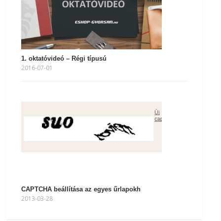
1. oktatóvideó – Régi típusú
2016-07-01
CAPTCHA beállítása az egyes űrlapokh
2013-03-28