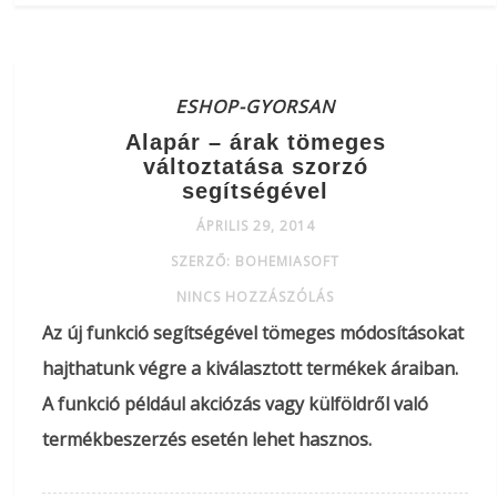
ESHOP-GYORSAN
Alapár – árak tömeges
változtatása szorzó
segítségével
ÁPRILIS 29, 2014
SZERZŐ: BOHEMIASOFT
NINCS HOZZÁSZÓLÁS
Az új funkció segítségével tömeges módosításokat
hajthatunk végre a kiválasztott termékek áraiban.
A funkció például akciózás vagy külföldről való
termékbeszerzés esetén lehet hasznos.