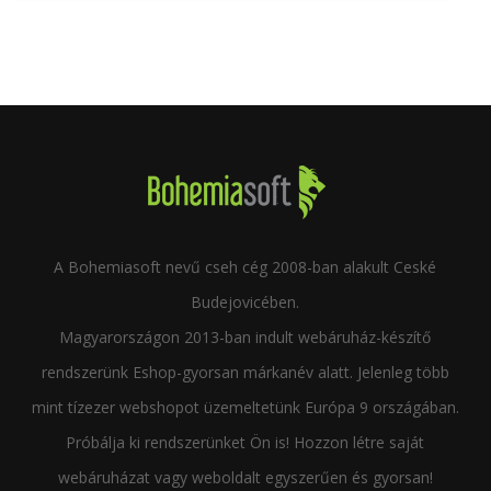
A Bohemiasoft nevű cseh cég 2008-ban alakult Ceské
Budejovicében.
Magyarországon 2013-ban indult webáruház-készítő
rendszerünk Eshop-gyorsan márkanév alatt. Jelenleg több
mint tízezer webshopot üzemeltetünk Európa 9 országában.
Próbálja ki rendszerünket Ön is! Hozzon létre saját
webáruházat vagy weboldalt egyszerűen és gyorsan!