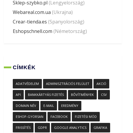
Sklep-szybko.pl
(Lengyelország)
Webareal.com.ua
(Ukrajna)
Crear-tienda.es
(Spanyolország)
Eshopschnell.com
(Németország)
CÍMKÉK
ADATVÉDELEM
ADMINISZTRÁCIÓS FELÜLET
AKCIÓ
API
BANKKÁRTYÁS FIZETÉS
BŐVÍTMÉNYEK
CSV
DOMAIN NÉV
E-MAIL
EREDMÉNY
ESHOP-GYORSAN
FACEBOOK
FIZETÉSI MÓD
FRISSÍTÉS
GDPR
GOOGLE ANALYTICS
GRAFIKA