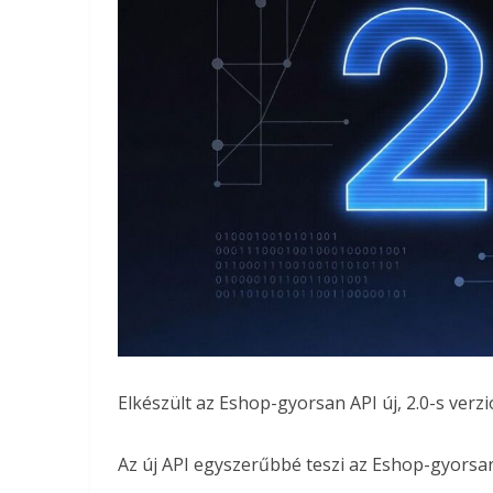
Elkészült az Eshop-gyorsan API új, 2.0-s verzi
Az új API egyszerűbbé teszi az Eshop-gyors