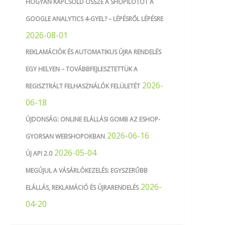
HOGYAN KAPCSOLD ÖSSZE A SHOPILOTOT A
GOOGLE ANALYTICS 4-GYEL? – LÉPÉSRŐL LÉPÉSRE
2026-08-01
REKLAMÁCIÓK ÉS AUTOMATIKUS ÚJRA RENDELÉS
EGY HELYEN – TOVÁBBFEJLESZTETTÜK A
2026-
REGISZTRÁLT FELHASZNÁLÓK FELÜLETÉT
06-18
ÚJDONSÁG: ONLINE ELÁLLÁSI GOMB AZ ESHOP-
2026-06-16
GYORSAN WEBSHOPOKBAN
2026-05-04
ÚJ API 2.0
MEGÚJUL A VÁSÁRLÓKEZELÉS: EGYSZERŰBB
2026-
ELÁLLÁS, REKLAMÁCIÓ ÉS ÚJRARENDELÉS
04-20