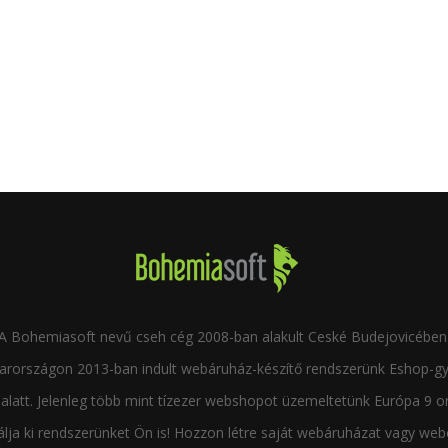
A Bohemiasoft nevű cseh cég 2008-ban alakult Ceské Budejovicében
rországon 2013-ban indult webáruház-készítő rendszerünk Eshop-g
alatt. Jelenleg több mint tízezer webshopot üzemeltetünk Európa 9 o
lja ki rendszerünket Ön is! Hozzon létre saját webáruházat vagy web