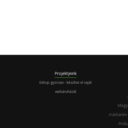
Projektjeink
Eshop-gyorsan - készítse el saját
webáruházát
Magya
márkanév 
Próbá