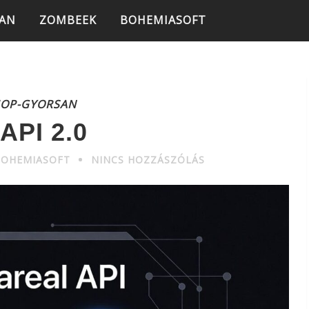
SAN
ZOMBEEK
BOHEMIASOFT
HOP-GYORSAN
 API 2.0
BOHEMIASOFT
NINCS HOZZÁSZÓLÁS