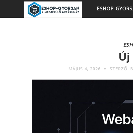
ESHOP-GYOR
ES
Új
MÁJUS 4, 2026
SZERZŐ: 