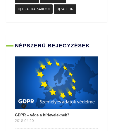
ÚJ GRAFIKAI SABLON
ÚJ SABLON
NÉPSZERŰ BEJEGYZÉSEK
GDPR – vége a hírleveleknek?
2018-04-20