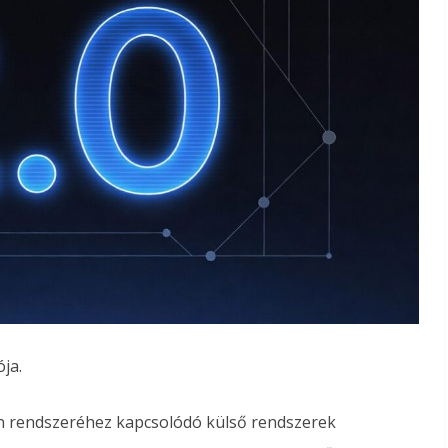
ója.
an rendszeréhez kapcsolódó külső rendszerek