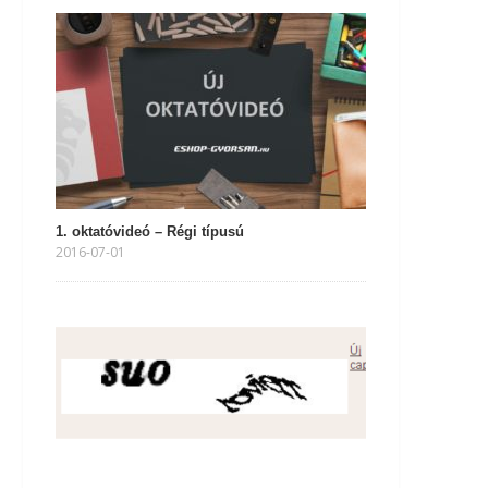
1. oktatóvideó – Régi típusú
2016-07-01