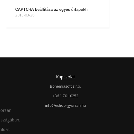
CAPTCHA beállítása az egyes űrlapokh
2013-03-28
Kapcsolat
Bohemiasoft s.r.o.
+36 1 701 0252
.
info@eshop-gyorsan.hu
yorsan
rszágában.
oldalt