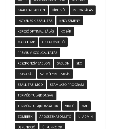
GRAFIKAI SABLON
HÍRLEVÉL
IMPORTÁLÁS
INGYENES KISZÁLLÍTÁS
KEDVEZMÉNY
KERESŐOPTIMALIZÁLÁS
KOSÁR
MAILCHIMP
OKTATÓVIDEÓ
PRÉMIUM SZOLGÁLTATÁS
RESZPONZÍV SABLON
SABLON
SEO
SZAVAZÁS
SZEMÉLYRE SZABÁS
SZÁLLÍTÁSI MÓD
SZÁMLÁZÓ PROGRAM
TERMÉK-TULAJDONSÁG
TERMÉK-TULAJDONSÁGOK
VIDEÓ
XML
ZOMBEEK
ÁRÖSSZEHASONLÍTÓ
ÚJ ADMIN
ÚJ FUNKCIÓ
ÚJ FUNKCIÓK