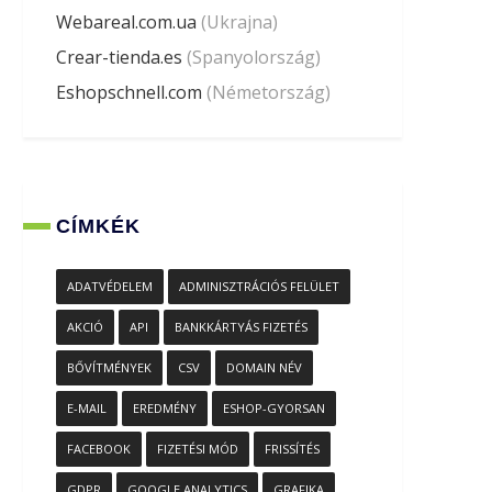
Webareal.com.ua
(Ukrajna)
Crear-tienda.es
(Spanyolország)
Eshopschnell.com
(Németország)
CÍMKÉK
ADATVÉDELEM
ADMINISZTRÁCIÓS FELÜLET
AKCIÓ
API
BANKKÁRTYÁS FIZETÉS
BŐVÍTMÉNYEK
CSV
DOMAIN NÉV
E-MAIL
EREDMÉNY
ESHOP-GYORSAN
FACEBOOK
FIZETÉSI MÓD
FRISSÍTÉS
GDPR
GOOGLE ANALYTICS
GRAFIKA