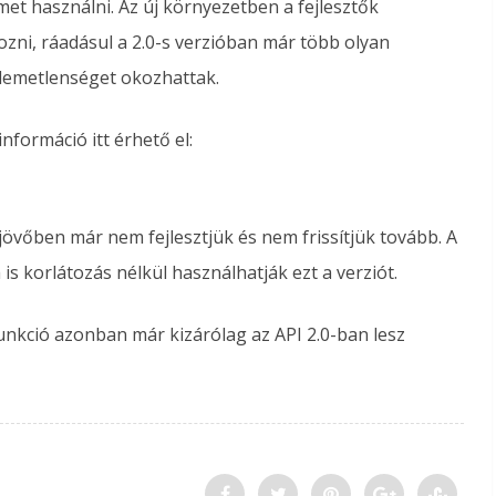
met használni. Az új környezetben a fejlesztők
ni, ráadásul a 2.0-s verzióban már több olyan
llemetlenséget okozhattak.
formáció itt érhető el:
 jövőben már nem fejlesztjük és nem frissítjük tovább. A
s korlátozás nélkül használhatják ezt a verziót.
funkció azonban már kizárólag az API 2.0-ban lesz