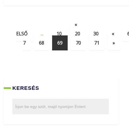
«
ELSŐ
...
10
20
30
«
7
68
69
70
71
»
KERESÉS