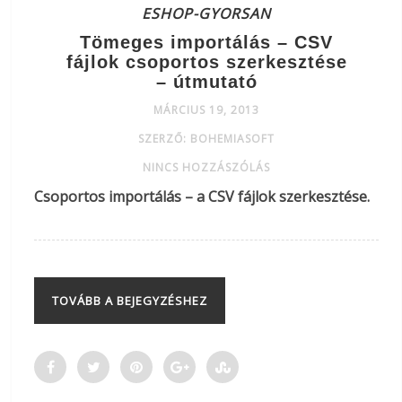
ESHOP-GYORSAN
Tömeges importálás – CSV
fájlok csoportos szerkesztése
– útmutató
MÁRCIUS 19, 2013
SZERZŐ: BOHEMIASOFT
NINCS HOZZÁSZÓLÁS
Csoportos importálás – a CSV fájlok szerkesztése.
TOVÁBB A BEJEGYZÉSHEZ