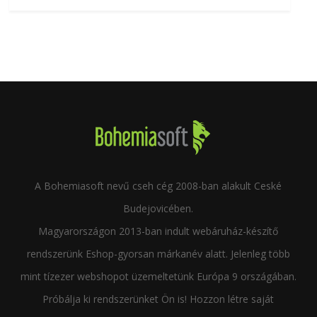
A Bohemiasoft nevű cseh cég 2008-ban alakult Ceské
Budejovicében.
Magyarországon 2013-ban indult webáruház-készítő
rendszerünk Eshop-gyorsan márkanév alatt. Jelenleg több
mint tízezer webshopot üzemeltetünk Európa 9 országában.
Próbálja ki rendszerünket Ön is! Hozzon létre saját