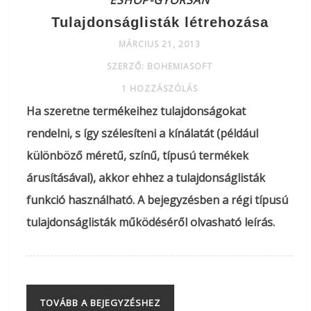
ESHOP-GYORSAN
Tulajdonságlisták létrehozása
MÁRCIUS 21, 2013
SZERZŐ: BOHEMIASOFT
1 HOZZÁSZÓLÁS
Ha szeretne termékeihez tulajdonságokat
rendelni, s így szélesíteni a kínálatát (például
különböző méretű, színű, típusú termékek
árusításával), akkor ehhez a tulajdonságlisták
funkció használható. A bejegyzésben a régi típusú
tulajdonságlisták működéséről olvasható leírás.
TOVÁBB A BEJEGYZÉSHEZ