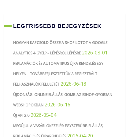
LEGFRISSEBB BEJEGYZÉSEK
HOGYAN KAPCSOLD ÖSSZE A SHOPILOTOT A GOOGLE
2026-08-01
ANALYTICS 4-GYEL? – LÉPÉSRŐL LÉPÉSRE
REKLAMÁCIÓK ÉS AUTOMATIKUS ÚJRA RENDELÉS EGY
HELYEN – TOVÁBBFEJLESZTETTÜK A REGISZTRÁLT
2026-06-18
FELHASZNÁLÓK FELÜLETÉT
ÚJDONSÁG: ONLINE ELÁLLÁSI GOMB AZ ESHOP-GYORSAN
2026-06-16
WEBSHOPOKBAN
2026-05-04
ÚJ API 2.0
MEGÚJUL A VÁSÁRLÓKEZELÉS: EGYSZERŰBB ELÁLLÁS,
2026-04-20
REKLAMÁCIÓ ÉS ÚJRARENDELÉS