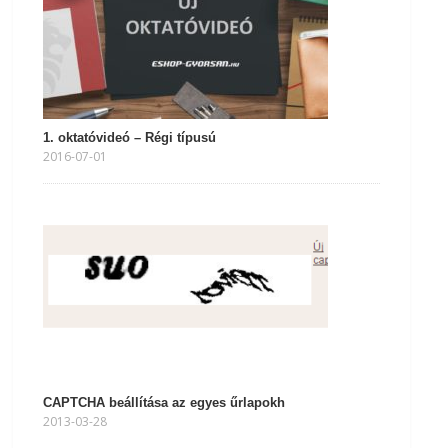
1. oktatóvideó – Régi típusú
2016-07-01
CAPTCHA beállítása az egyes űrlapokh
2013-03-28