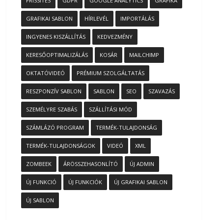
FRISSÍTÉS
GDPR
GOOGLE ANALYTICS
GRAFIKA
GRAFIKAI SABLON
HÍRLEVÉL
IMPORTÁLÁS
INGYENES KISZÁLLÍTÁS
KEDVEZMÉNY
KERESŐOPTIMALIZÁLÁS
KOSÁR
MAILCHIMP
OKTATÓVIDEÓ
PRÉMIUM SZOLGÁLTATÁS
RESZPONZÍV SABLON
SABLON
SEO
SZAVAZÁS
SZEMÉLYRE SZABÁS
SZÁLLÍTÁSI MÓD
SZÁMLÁZÓ PROGRAM
TERMÉK-TULAJDONSÁG
TERMÉK-TULAJDONSÁGOK
VIDEÓ
XML
ZOMBEEK
ÁRÖSSZEHASONLÍTÓ
ÚJ ADMIN
ÚJ FUNKCIÓ
ÚJ FUNKCIÓK
ÚJ GRAFIKAI SABLON
ÚJ SABLON