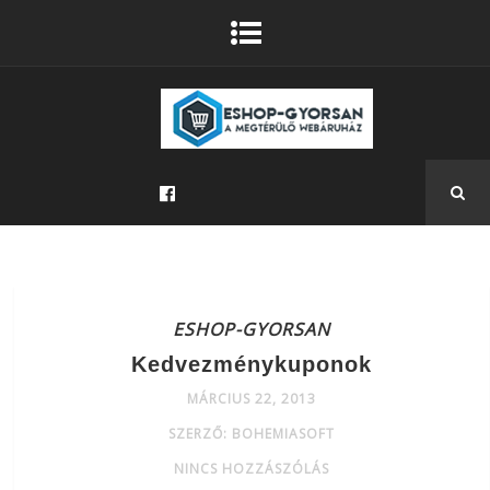
ESHOP-GYORSAN
Kedvezménykuponok
MÁRCIUS 22, 2013
SZERZŐ: BOHEMIASOFT
NINCS HOZZÁSZÓLÁS