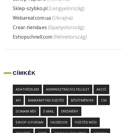
Sklep-szybko.pl
(Lengyelország)
Webareal.com.ua
(Ukrajna)
Crear-tienda.es
(Spanyolország)
Eshopschnell.com
(Németország)
CÍMKÉK
ADATVÉDELEM
ADMINISZTRÁCIÓS FELÜLET
AKCIÓ
API
BANKKÁRTYÁS FIZETÉS
BŐVÍTMÉNYEK
CSV
DOMAIN NÉV
E-MAIL
EREDMÉNY
ESHOP-GYORSAN
FACEBOOK
FIZETÉSI MÓD