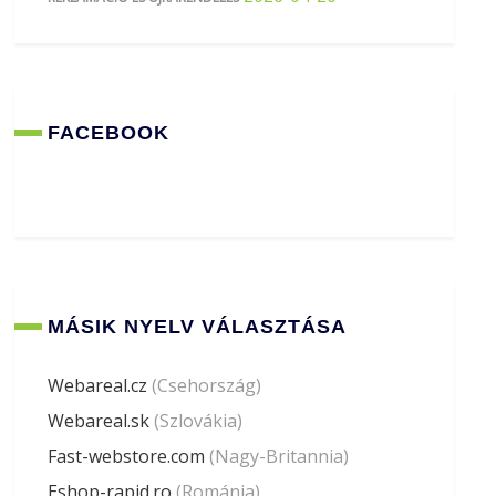
FACEBOOK
MÁSIK NYELV VÁLASZTÁSA
Webareal.cz
(Csehország)
Webareal.sk
(Szlovákia)
Fast-webstore.com
(Nagy-Britannia)
Eshop-rapid.ro
(Románia)